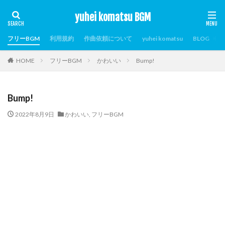
yuhei komatsu BGM
フリーBGM
利用規約
作曲依頼について
yuhei komatsu
BLOG
HOME
フリーBGM
かわいい
Bump!
Bump!
2022年8月9日
かわいい
,
フリーBGM